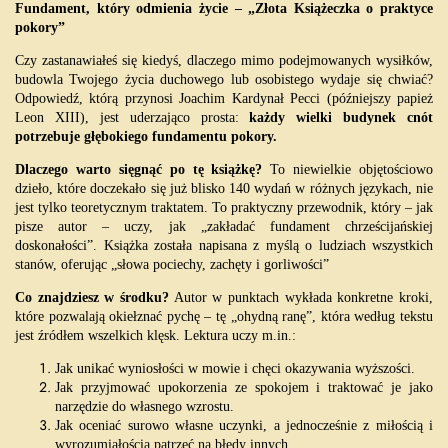
Fundament, który odmienia życie – „Złota Książeczka o praktyce
pokory”
Czy zastanawiałeś się kiedyś, dlaczego mimo podejmowanych wysiłków,
budowla Twojego życia duchowego lub osobistego wydaje się chwiać?
Odpowiedź, którą przynosi Joachim Kardynał Pecci (późniejszy papież
Leon XIII), jest uderzająco prosta:
każdy wielki budynek cnót
potrzebuje głębokiego fundamentu pokory.
Dlaczego warto sięgnąć po tę książkę?
To niewielkie objętościowo
dzieło, które doczekało się już blisko 140 wydań w różnych językach, nie
jest tylko teoretycznym traktatem. To praktyczny przewodnik, który – jak
pisze autor – uczy, jak „zakładać fundament chrześcijańskiej
doskonałości”. Książka została napisana z myślą o ludziach wszystkich
stanów, oferując „słowa pociechy, zachęty i gorliwości”
Co znajdziesz w środku?
Autor w punktach wykłada konkretne kroki,
które pozwalają okiełznać pychę – tę „ohydną ranę”, która według tekstu
jest źródłem wszelkich klęsk. Lektura uczy m.in.:
Jak unikać wyniosłości w mowie i chęci okazywania wyższości.
Jak przyjmować upokorzenia ze spokojem i traktować je jako
narzędzie do własnego wzrostu.
Jak oceniać surowo własne uczynki, a jednocześnie z miłością i
wyrozumiałością patrzeć na błędy innych.