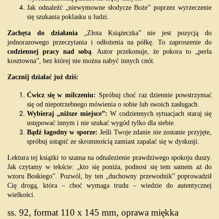
Jak odnaleźć „niewymowne słodycze Boże” poprzez wyrzeczenie
się szukania poklasku u ludzi.
Zachęta do działania
„Złota Książeczka” nie jest pozycją do
jednorazowego przeczytania i odłożenia na półkę. To zaproszenie do
codziennej pracy nad sobą
. Autor przekonuje, że pokora to „perła
kosztowna”, bez której nie można nabyć innych cnót.
Zacznij działać już dziś:
Ćwicz się w milczeniu:
Spróbuj choć raz dziennie powstrzymać
się od niepotrzebnego mówienia o sobie lub swoich zasługach.
Wybieraj „niższe miejsce”:
W codziennych sytuacjach staraj się
ustępować innym i nie szukać wygód tylko dla siebie.
Bądź łagodny w sporze:
Jeśli Twoje zdanie nie zostanie przyjęte,
spróbuj ustąpić ze skromnością zamiast zapalać się w dyskusji.
Lektura tej książki to szansa na odnalezienie prawdziwego spokoju duszy.
Jak czytamy w tekście: „kto się poniża, podnosi się tem samem aż do
wzoru Boskiego”. Pozwól, by ten „duchowny przewodnik” poprowadził
Cię drogą, która – choć wymaga trudu – wiedzie do autentycznej
wielkości.
ss. 92, format 110 x 145 mm, oprawa miękka