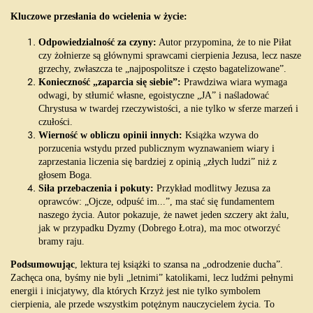
Kluczowe przesłania do wcielenia w życie:
Odpowiedzialność za czyny:
Autor przypomina, że to nie Piłat
czy żołnierze są głównymi sprawcami cierpienia Jezusa, lecz nasze
grzechy, zwłaszcza te „najpospolitsze i często bagatelizowane”.
Konieczność „zaparcia się siebie”:
Prawdziwa wiara wymaga
odwagi, by stłumić własne, egoistyczne „JA” i naśladować
Chrystusa w twardej rzeczywistości, a nie tylko w sferze marzeń i
czułości.
Wierność w obliczu opinii innych:
Książka wzywa do
porzucenia wstydu przed publicznym wyznawaniem wiary i
zaprzestania liczenia się bardziej z opinią „złych ludzi” niż z
głosem Boga.
Siła przebaczenia i pokuty:
Przykład modlitwy Jezusa za
oprawców: „Ojcze, odpuść im...”, ma stać się fundamentem
naszego życia. Autor pokazuje, że nawet jeden szczery akt żalu,
jak w przypadku Dyzmy (Dobrego Łotra), ma moc otworzyć
bramy raju.
Podsumowując
, lektura tej książki to szansa na „odrodzenie ducha”.
Zachęca ona, byśmy nie byli „letnimi” katolikami, lecz ludźmi pełnymi
energii i inicjatywy, dla których Krzyż jest nie tylko symbolem
cierpienia, ale przede wszystkim potężnym nauczycielem życia. To