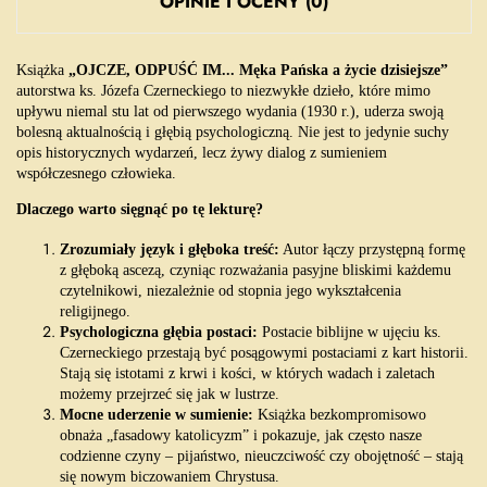
OPINIE I OCENY (0)
Książka
„OJCZE, ODPUŚĆ IM... Męka Pańska a życie dzisiejsze”
autorstwa ks. Józefa Czerneckiego to niezwykłe dzieło, które mimo
upływu niemal stu lat od pierwszego wydania (1930 r.), uderza swoją
bolesną aktualnością i głębią psychologiczną. Nie jest to jedynie suchy
opis historycznych wydarzeń, lecz żywy dialog z sumieniem
współczesnego człowieka.
Dlaczego warto sięgnąć po tę lekturę?
Zrozumiały język i głęboka treść:
Autor łączy przystępną formę
z głęboką ascezą, czyniąc rozważania pasyjne bliskimi każdemu
czytelnikowi, niezależnie od stopnia jego wykształcenia
religijnego.
Psychologiczna głębia postaci:
Postacie biblijne w ujęciu ks.
Czerneckiego przestają być posągowymi postaciami z kart historii.
Stają się istotami z krwi i kości, w których wadach i zaletach
możemy przejrzeć się jak w lustrze.
Mocne uderzenie w sumienie:
Książka bezkompromisowo
obnaża „fasadowy katolicyzm” i pokazuje, jak często nasze
codzienne czyny – pijaństwo, nieuczciwość czy obojętność – stają
się nowym biczowaniem Chrystusa.