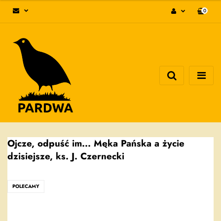
0
Zaloguj się
Zarejestruj się
Dodaj zgłoszenie
Zgody cookies
Ojcze, odpuść im... Męka Pańska a życie
dzisiejsze, ks. J. Czernecki
POLECAMY