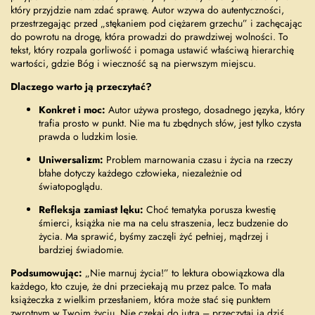
który przyjdzie nam zdać sprawę. Autor wzywa do autentyczności,
przestrzegając przed „stękaniem pod ciężarem grzechu” i zachęcając
do powrotu na drogę, która prowadzi do prawdziwej wolności. To
tekst, który rozpala gorliwość i pomaga ustawić właściwą hierarchię
wartości, gdzie Bóg i wieczność są na pierwszym miejscu.
Dlaczego warto ją przeczytać?
Konkret i moc:
Autor używa prostego, dosadnego języka, który
trafia prosto w punkt. Nie ma tu zbędnych słów, jest tylko czysta
prawda o ludzkim losie.
Uniwersalizm:
Problem marnowania czasu i życia na rzeczy
błahe dotyczy każdego człowieka, niezależnie od
światopoglądu.
Refleksja zamiast lęku:
Choć tematyka porusza kwestię
śmierci, książka nie ma na celu straszenia, lecz budzenie do
życia. Ma sprawić, byśmy zaczęli żyć pełniej, mądrzej i
bardziej świadomie.
Podsumowując:
„Nie marnuj życia!” to lektura obowiązkowa dla
każdego, kto czuje, że dni przeciekają mu przez palce. To mała
książeczka z wielkim przesłaniem, która może stać się punktem
zwrotnym w Twoim życiu. Nie czekaj do jutra – przeczytaj ją dziś,