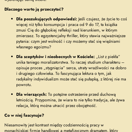
Dlaczego warto ją przeczytać?
Dla poszukujących odpowiedzi:
Jeśli czujesz, że życie to coś
więcej niż tylko konsumpcja i praca od 9 do 17, ta książka
zmusi Cię do głębokiej refleksji nad kierunkiem, w którym
zmierzasz. To egzystencjalny thriller, który stawia najważniejsze
pytania: czym jest wolność i czy możemy stać się więźniami
własnego egoizmu?
Dla sceptyków i nieobecnych w Kościele:
„List z piekła”
unika taniego moralizatorstwa. To raczej studium charakteru –
opisuje proces „stygnięcia” serca, utraty wrażliwości na dobro
i drugiego człowieka. To fascynująca lektura o tym, jak
radykalny indywidualizm może stać się pułapką, z której nie ma
powrotu.
Dla wierzących:
To potężne ostrzeżenie przed duchową
letniością. Przypomina, że wiara to nie tylko tradycja, ale żywa
relacja, którą można utracić przez obojętność.
Co w niej fascynuje?
Niesamowity jest kontrast między codziennością pracy w
monachijskiej firmie handlowej a metafizycznym dramatem, który